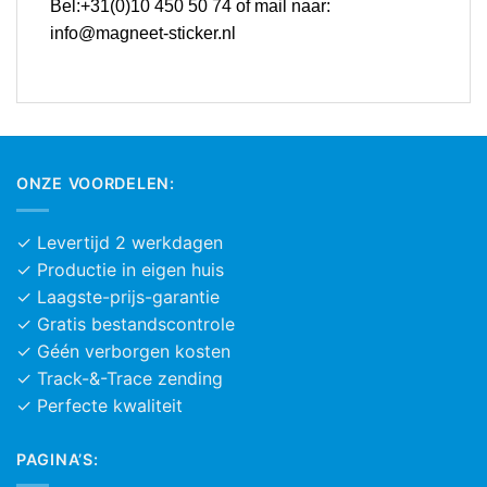
Bel:+31(0)10 450 50 74 of mail naar:
info@magneet-sticker.nl
ONZE VOORDELEN:
✓ Levertijd 2 werkdagen
✓ Productie in eigen huis
✓ Laagste-prijs-garantie
✓ Gratis bestandscontrole
✓ Géén verborgen kosten
✓ Track-&-Trace zending
✓ Perfecte kwaliteit
PAGINA’S: