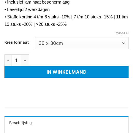
• Inclusief laminaat beschermlaag
• Levertijd 2 werkdagen
• Staffelkorting:4 t/m 6 stuks -10% | 7 t/m 10 stuks -15% | 11 t/m
19 stuks -20% | >20 stuks -25%
WISSEN
Kies formaat
Magneetsticker vacature aantal
IN WINKELMAND
Beschrijving