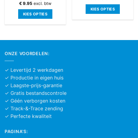
€
9.95
excl. btw
KIES OPTIES
KIES OPTIES
Dit
Dit
product
product
heeft
heeft
meerdere
meerdere
variaties.
variaties.
Deze
ONZE VOORDELEN:
Deze
optie
optie
kan
kan
gekozen
✓ Levertijd 2 werkdagen
gekozen
worden
✓ Productie in eigen huis
worden
op
✓ Laagste-prijs-garantie
op
de
✓ Gratis bestandscontrole
de
productpagina
productpagina
✓ Géén verborgen kosten
✓ Track-&-Trace zending
✓ Perfecte kwaliteit
PAGINA’S: