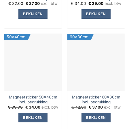
Oorspronkelijke
Huidige
Oorspronkelijke
Huidige
€
32.00
€
27.00
excl. btw
€
34.00
€
29.00
excl. btw
prijs
prijs
prijs
prijs
was:
is:
was:
is:
BEKIJKEN
BEKIJKEN
€ 32.00.
€ 27.00.
€ 34.00.
€ 29.00.
50x40cm
60x30cm
Magneetsticker 50x40cm
Magneetsticker 60x30cm
incl. bedrukking
incl. bedrukking
Oorspronkelijke
Huidige
Oorspronkelijke
Huidige
€
39.00
€
34.00
excl. btw
€
42.00
€
37.00
excl. btw
prijs
prijs
prijs
prijs
was:
is:
was:
is:
BEKIJKEN
BEKIJKEN
€ 39.00.
€ 34.00.
€ 42.00.
€ 37.00.