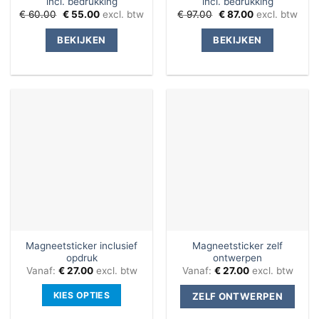
incl. bedrukking
incl. bedrukking
Oorspronkelijke
Huidige
Oorspronkelijke
Huidige
€
60.00
€
55.00
excl. btw
€
97.00
€
87.00
excl. btw
prijs
prijs
prijs
prijs
was:
is:
was:
is:
BEKIJKEN
BEKIJKEN
€ 60.00.
€ 55.00.
€ 97.00.
€ 87.00.
Magneetsticker inclusief
Magneetsticker zelf
opdruk
ontwerpen
Vanaf:
€
27.00
excl. btw
Vanaf:
€
27.00
excl. btw
Dit
KIES OPTIES
ZELF ONTWERPEN
prod
heeft
Dit