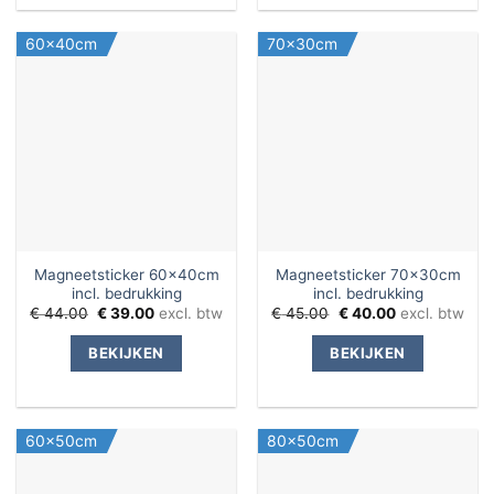
60x40cm
70x30cm
Magneetsticker 60x40cm
Magneetsticker 70x30cm
incl. bedrukking
incl. bedrukking
Oorspronkelijke
Huidige
Oorspronkelijke
Huidige
€
44.00
€
39.00
excl. btw
€
45.00
€
40.00
excl. btw
prijs
prijs
prijs
prijs
was:
is:
was:
is:
BEKIJKEN
BEKIJKEN
€ 44.00.
€ 39.00.
€ 45.00.
€ 40.00.
60x50cm
80x50cm