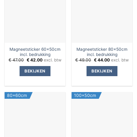
Magneetsticker 60x50cm
Magneetsticker 80x50cm
incl. bedrukking
incl. bedrukking
Oorspronkelijke
Huidige
Oorspronkelijke
Huidige
€
47.00
€
42.00
excl. btw
€
49.00
€
44.00
excl. btw
prijs
prijs
prijs
prijs
was:
is:
was:
is:
BEKIJKEN
BEKIJKEN
€ 47.00.
€ 42.00.
€ 49.00.
€ 44.00.
80x60cm
100x50cm