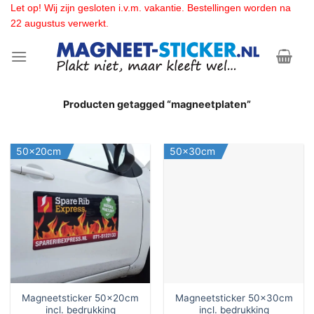
Ga
Let op! Wij zijn gesloten i.v.m. vakantie. Bestellingen worden na
22 augustus verwerkt.
naar
inhoud
Producten getagged “magneetplaten”
50x20cm
50x30cm
Magneetsticker 50x20cm
Magneetsticker 50x30cm
incl. bedrukking
incl. bedrukking