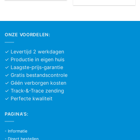
meer
product
varia
heeft
Deze
meerdere
optie
variaties.
kan
Deze
ONZE VOORDELEN:
geko
optie
word
kan
op
gekozen
✓ Levertijd 2 werkdagen
de
worden
✓ Productie in eigen huis
prod
op
✓ Laagste-prijs-garantie
de
✓ Gratis bestandscontrole
productpagina
✓ Géén verborgen kosten
✓ Track-&-Trace zending
✓ Perfecte kwaliteit
PAGINA’S:
- Informatie
- Direct bestellen