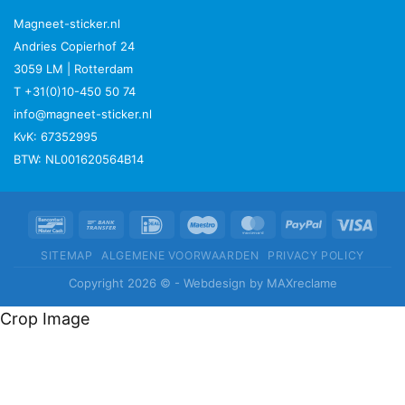
Magneet-sticker.nl
Andries Copierhof 24
3059 LM | Rotterdam
T +31(0)10-450 50 74
info@magneet-sticker.nl
KvK: 67352995
BTW: NL001620564B14
Bancontact
Bank
IDeal
Maestro
MasterCard
PayPal
Visa
Transfer
SITEMAP
ALGEMENE VOORWAARDEN
PRIVACY POLICY
Copyright 2026 © - Webdesign by MAXreclame
Crop Image