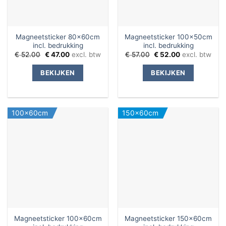
Magneetsticker 80x60cm
Magneetsticker 100x50cm
incl. bedrukking
incl. bedrukking
Oorspronkelijke
Huidige
Oorspronkelijke
Huidige
€
52.00
€
47.00
excl. btw
€
57.00
€
52.00
excl. btw
prijs
prijs
prijs
prijs
was:
is:
was:
is:
BEKIJKEN
BEKIJKEN
€ 52.00.
€ 47.00.
€ 57.00.
€ 52.00.
100x60cm
150x60cm
Magneetsticker 100x60cm
Magneetsticker 150x60cm